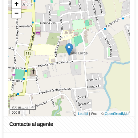
+
−
200 m
500 ft
Leaflet
| Wasi - ©
OpenStreetMap
Contacte al agente