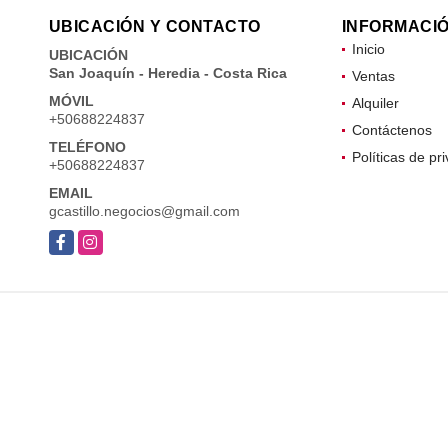
UBICACIÓN Y CONTACTO
INFORMACI
Inicio
UBICACIÓN
San Joaquín - Heredia - Costa Rica
Ventas
MÓVIL
Alquiler
+50688224837
Contáctenos
TELÉFONO
Políticas de pr
+50688224837
EMAIL
gcastillo.negocios@gmail.com
Facebook
Instagram