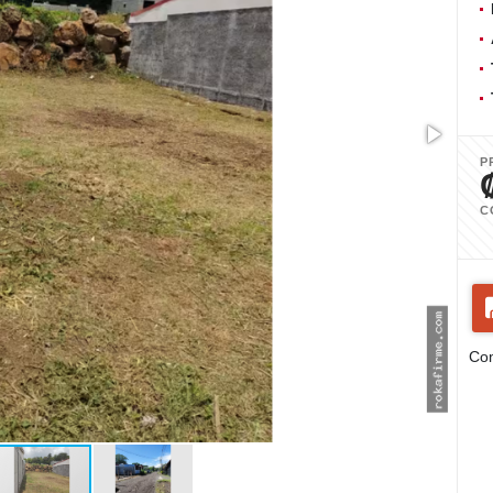
P
C
Com