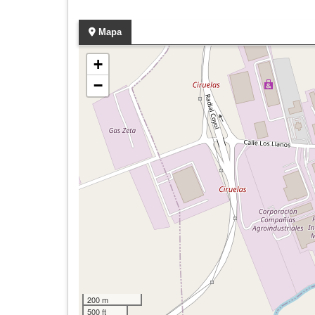
Mapa
+
−
200 m
500 ft