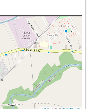
Leaflet
| Wasi - ©
OpenStreetMap