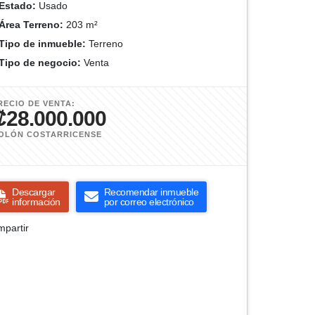
Estado:
Usado
Área Terreno:
203 m²
Tipo de inmueble:
Terreno
Tipo de negocio:
Venta
RECIO DE VENTA:
₡28.000.000
OLÓN COSTARRICENSE
Descargar
Recomendar inmueble
información
por correo electrónico
partir