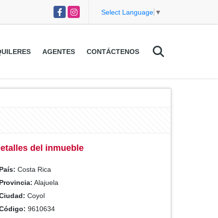
Facebook
Instagram
Select Language
▼
UILERES
AGENTES
CONTÁCTENOS
etalles del inmueble
País:
Costa Rica
Provincia:
Alajuela
Ciudad:
Coyol
Código:
9610634