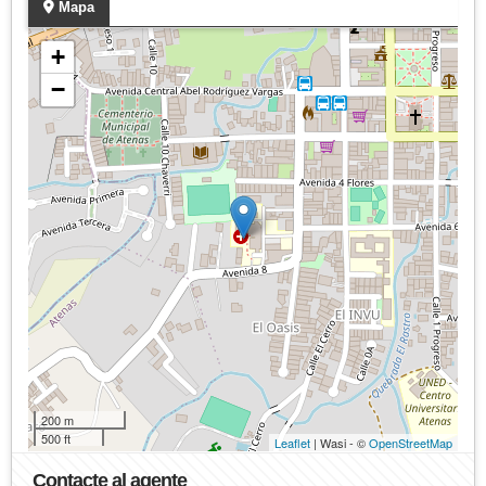
Mapa
+
−
200 m
500 ft
Leaflet
| Wasi - ©
OpenStreetMap
Contacte al agente