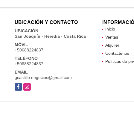
UBICACIÓN Y CONTACTO
INFORMACI
Inicio
UBICACIÓN
San Joaquín - Heredia - Costa Rica
Ventas
MÓVIL
Alquiler
+50688224837
Contáctenos
TELÉFONO
Políticas de pr
+50688224837
EMAIL
gcastillo.negocios@gmail.com
Facebook
Instagram