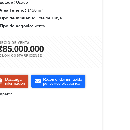
Estado:
Usado
Área Terreno:
1450 m²
Tipo de inmueble:
Lote de Playa
Tipo de negocio:
Venta
RECIO DE VENTA:
₡85.000.000
OLÓN COSTARRICENSE
Descargar
Recomendar inmueble
información
por correo electrónico
partir