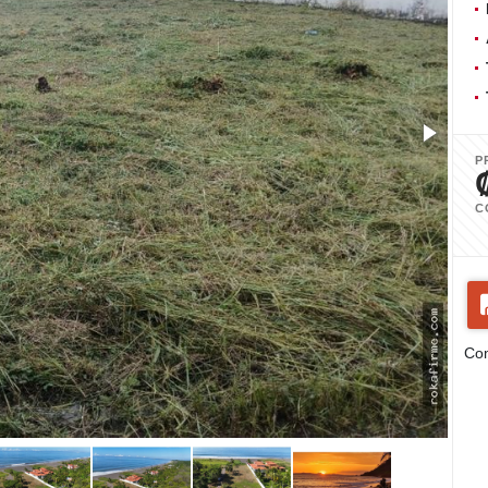
P
C
Com