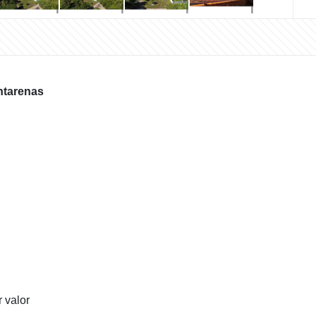
untarenas
 valor