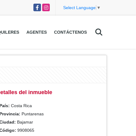
Facebook
Instagram
Select Language
▼
UILERES
AGENTES
CONTÁCTENOS
etalles del inmueble
País:
Costa Rica
Provincia:
Puntarenas
Ciudad:
Bajamar
Código:
9908065