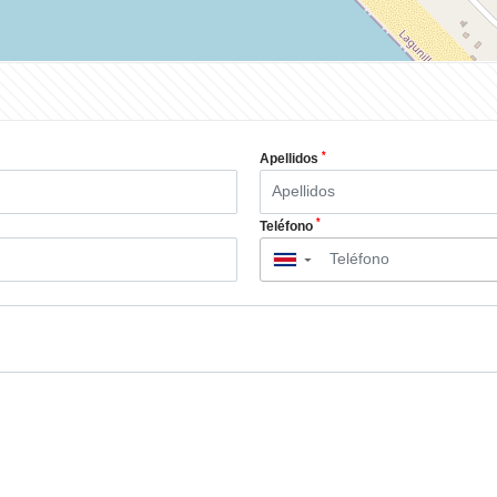
*
Apellidos
*
Teléfono
▼