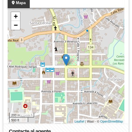
Mapa
+
−
200 m
500 ft
Leaflet
| Wasi - ©
OpenStreetMap
Contacte al agente