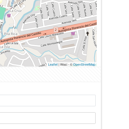
Leaflet
| Wasi - ©
OpenStreetMap