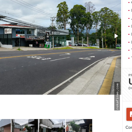
P
D
Com