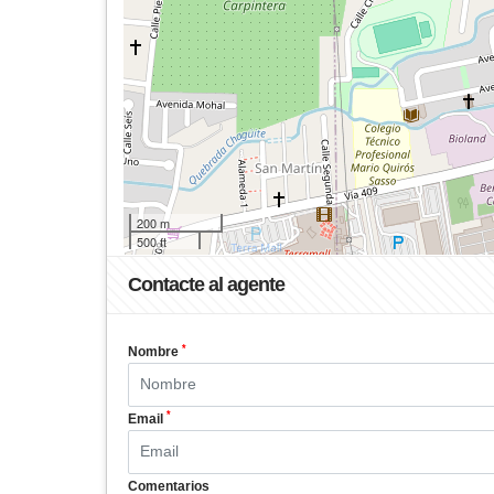
200 m
500 ft
Contacte al agente
*
Nombre
*
Email
Comentarios