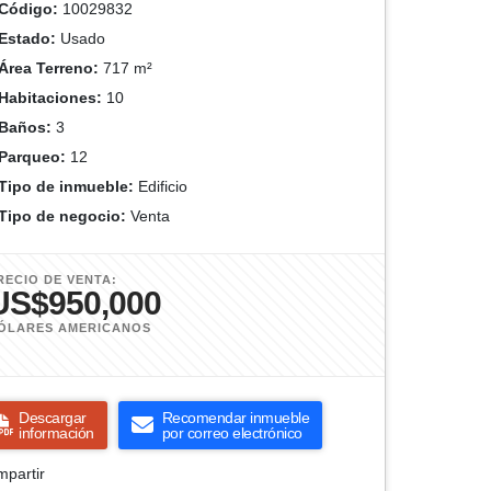
Código:
10029832
Estado:
Usado
Área Terreno:
717 m²
Habitaciones:
10
Baños:
3
Parqueo:
12
Tipo de inmueble:
Edificio
Tipo de negocio:
Venta
RECIO DE VENTA:
US$950,000
ÓLARES AMERICANOS
Descargar
Recomendar inmueble
información
por correo electrónico
partir