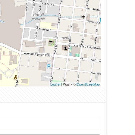
Leaflet
| Wasi - ©
OpenStreetMap