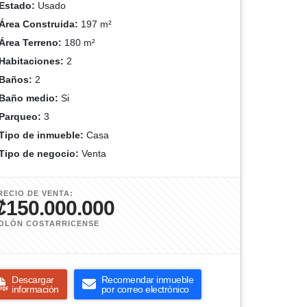
Estado:
Usado
Área Construida:
197 m²
Área Terreno:
180 m²
Habitaciones:
2
Baños:
2
Baño medio:
Si
Parqueo:
3
Tipo de inmueble:
Casa
Tipo de negocio:
Venta
RECIO DE VENTA:
₡150.000.000
OLÓN COSTARRICENSE
Descargar
Recomendar inmueble
información
por correo electrónico