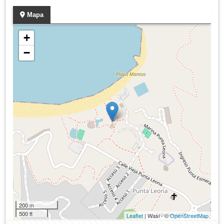
Mapa
+
−
200 m
500 ft
Leaflet
| Wasi - ©
OpenStreetMap