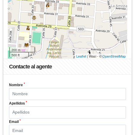
200 m
500 ft
Leaflet
| Wasi - ©
OpenStreetMap
Contacte al agente
*
Nombre
*
Apellidos
*
Email