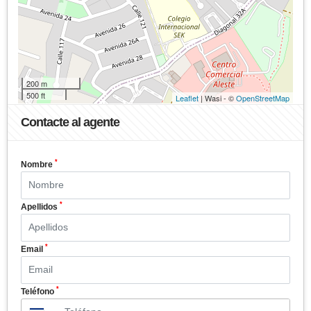
200 m
500 ft
Leaflet
| Wasi - ©
OpenStreetMap
Contacte al agente
*
Nombre
*
Apellidos
*
Email
*
Teléfono