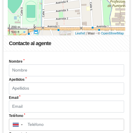
200 m
500 ft
Leaflet
| Wasi - ©
OpenStreetMap
Contacte al agente
*
Nombre
*
Apellidos
*
Email
*
Teléfono
▼