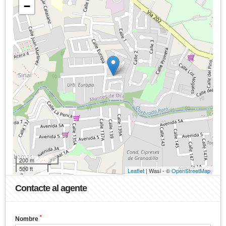
−
200 m
500 ft
Leaflet
| Wasi - ©
OpenStreetMap
Contacte al agente
*
Nombre