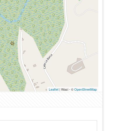
Leaflet
| Wasi - ©
OpenStreetMap