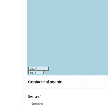
200 m
500 ft
Contacte al agente
*
Nombre