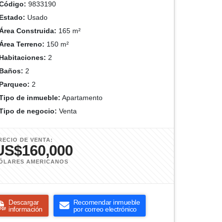
Código:
9833190
Estado:
Usado
Área Construida:
165 m²
Área Terreno:
150 m²
Habitaciones:
2
Baños:
2
Parqueo:
2
Tipo de inmueble:
Apartamento
Tipo de negocio:
Venta
RECIO DE VENTA:
US$160,000
ÓLARES AMERICANOS
Descargar
Recomendar inmueble
información
por correo electrónico