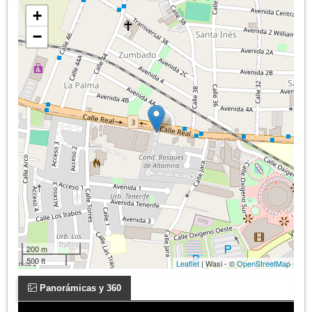
+
−
200 m
500 ft
Leaflet
| Wasi - ©
OpenStreetMap
Panorámicas y 360